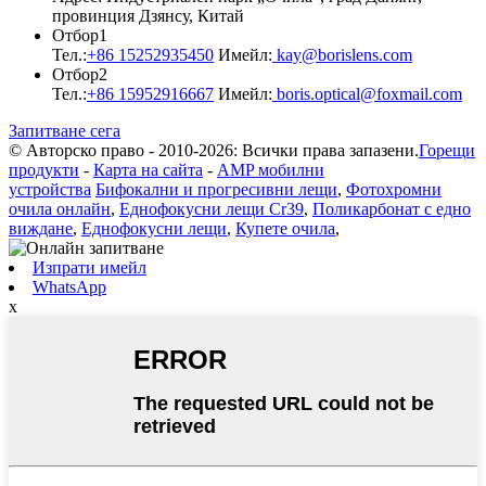
провинция Дзянсу, Китай
Отбор1
Тел.:
+86 15252935450
Имейл:
kay@borislens.com
Отбор2
Тел.:
+86 15952916667
Имейл:
boris.optical@foxmail.com
Запитване сега
© Авторско право - 2010-2026: Всички права запазени.
Горещи
продукти
-
Карта на сайта
-
AMP мобилни
устройства
Бифокални и прогресивни лещи
,
Фотохромни
очила онлайн
,
Еднофокусни лещи Cr39
,
Поликарбонат с едно
виждане
,
Еднофокусни лещи
,
Купете очила
,
Изпрати имейл
WhatsApp
x