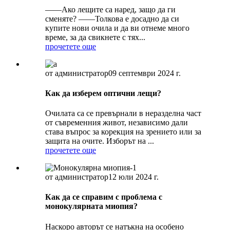
——Ако лещите са наред, защо да ги
сменяте? ——Толкова е досадно да си
купите нови очила и да ви отнеме много
време, за да свикнете с тях...
прочетете още
от администратор
09 септември 2024 г.
Как да изберем оптични лещи?
Очилата са се превърнали в неразделна част
от съвременния живот, независимо дали
става въпрос за корекция на зрението или за
защита на очите. Изборът на ...
прочетете още
от администратор
12 юли 2024 г.
Как да се справим с проблема с
монокулярната миопия?
Наскоро авторът се натъкна на особено