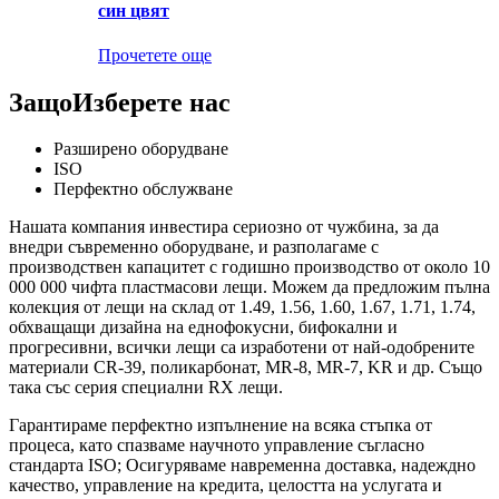
син цвят
Прочетете още
Защо
Изберете нас
Разширено оборудване
ISO
Перфектно обслужване
Нашата компания инвестира сериозно от чужбина, за да
внедри съвременно оборудване, и разполагаме с
производствен капацитет с годишно производство от около 10
000 000 чифта пластмасови лещи. Можем да предложим пълна
колекция от лещи на склад от 1.49, 1.56, 1.60, 1.67, 1.71, 1.74,
обхващащи дизайна на еднофокусни, бифокални и
прогресивни, всички лещи са изработени от най-одобрените
материали CR-39, поликарбонат, MR-8, MR-7, KR и др. Също
така със серия специални RX лещи.
Гарантираме перфектно изпълнение на всяка стъпка от
процеса, като спазваме научното управление съгласно
стандарта ISO; Осигуряваме навременна доставка, надеждно
качество, управление на кредита, целостта на услугата и