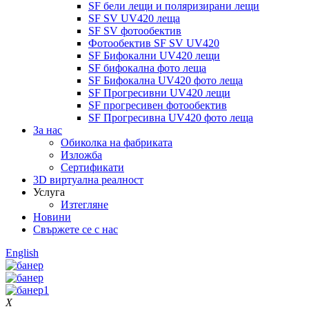
SF бели лещи и поляризирани лещи
SF SV UV420 леща
SF SV фотообектив
Фотообектив SF SV UV420
SF Бифокални UV420 лещи
SF бифокална фото леща
SF Бифокална UV420 фото леща
SF Прогресивни UV420 лещи
SF прогресивен фотообектив
SF Прогресивна UV420 фото леща
За нас
Обиколка на фабриката
Изложба
Сертификати
3D виртуална реалност
Услуга
Изтегляне
Новини
Свържете се с нас
English
X