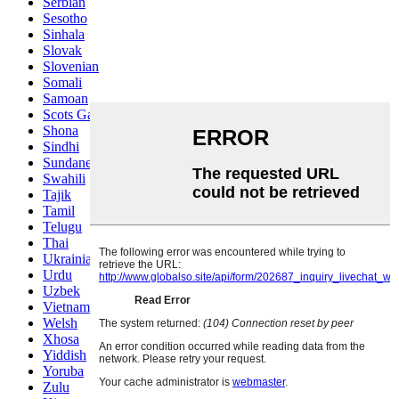
Serbian
Sesotho
Sinhala
Slovak
Slovenian
Somali
Samoan
Scots Gaelic
Shona
Sindhi
Sundanese
Swahili
Tajik
Tamil
Telugu
Thai
Ukrainian
Urdu
Uzbek
Vietnamese
Welsh
Xhosa
Yiddish
Yoruba
Zulu