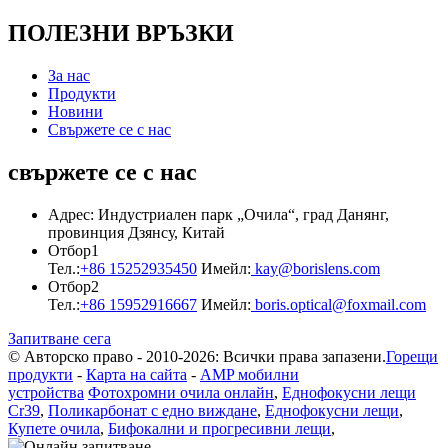
ПОЛЕЗНИ ВРЪЗКИ
За нас
Продукти
Новини
Свържете се с нас
свържете се с нас
Адрес: Индустриален парк „Очила“, град Данянг,
провинция Дзянсу, Китай
Отбор1
Тел.:
+86 15252935450
Имейл:
kay@borislens.com
Отбор2
Тел.:
+86 15952916667
Имейл:
boris.optical@foxmail.com
Запитване сега
© Авторско право - 2010-2026: Всички права запазени.
Горещи
продукти
-
Карта на сайта
-
AMP мобилни
устройства
Фотохромни очила онлайн
,
Еднофокусни лещи
Cr39
,
Поликарбонат с едно виждане
,
Еднофокусни лещи
,
Купете очила
,
Бифокални и прогресивни лещи
,