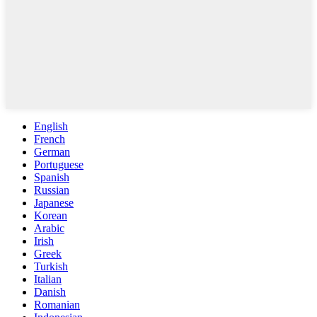
English
French
German
Portuguese
Spanish
Russian
Japanese
Korean
Arabic
Irish
Greek
Turkish
Italian
Danish
Romanian