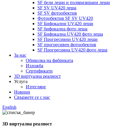
SF бели лещи и поляризирани лещи
SF SV UV420 леща
SF SV фотообектив
Фотообектив SF SV UV420
SF Бифокални UV420 лещи
SF бифокална фото леща
SF Бифокална UV420 фото леща
SF Прогресивни UV420 лещи
SF прогресивен фотообектив
SF Прогресивна UV420 фото леща
За нас
Обиколка на фабриката
Изложба
Сертификати
3D виртуална реалност
Услуга
Изтегляне
Новини
Свържете се с нас
English
3D виртуална реалност