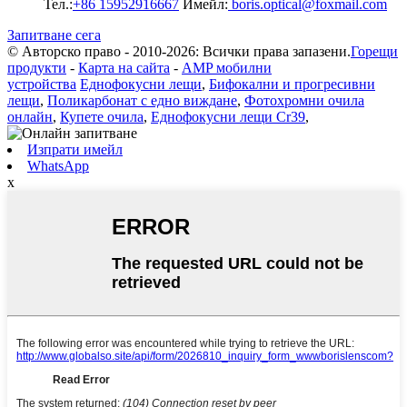
Тел.:
+86 15952916667
Имейл:
boris.optical@foxmail.com
Запитване сега
© Авторско право - 2010-2026: Всички права запазени.
Горещи
продукти
-
Карта на сайта
-
AMP мобилни
устройства
Еднофокусни лещи
,
Бифокални и прогресивни
лещи
,
Поликарбонат с едно виждане
,
Фотохромни очила
онлайн
,
Купете очила
,
Еднофокусни лещи Cr39
,
Изпрати имейл
WhatsApp
x