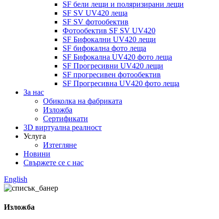
SF бели лещи и поляризирани лещи
SF SV UV420 леща
SF SV фотообектив
Фотообектив SF SV UV420
SF Бифокални UV420 лещи
SF бифокална фото леща
SF Бифокална UV420 фото леща
SF Прогресивни UV420 лещи
SF прогресивен фотообектив
SF Прогресивна UV420 фото леща
За нас
Обиколка на фабриката
Изложба
Сертификати
3D виртуална реалност
Услуга
Изтегляне
Новини
Свържете се с нас
English
Изложба