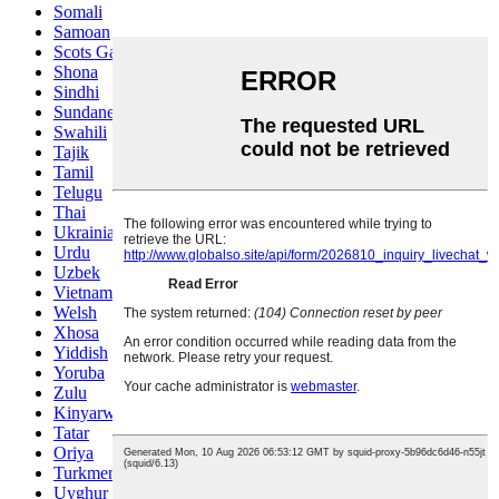
Somali
Samoan
Scots Gaelic
Shona
Sindhi
Sundanese
Swahili
Tajik
Tamil
Telugu
Thai
Ukrainian
Urdu
Uzbek
Vietnamese
Welsh
Xhosa
Yiddish
Yoruba
Zulu
Kinyarwanda
Tatar
Oriya
Turkmen
Uyghur