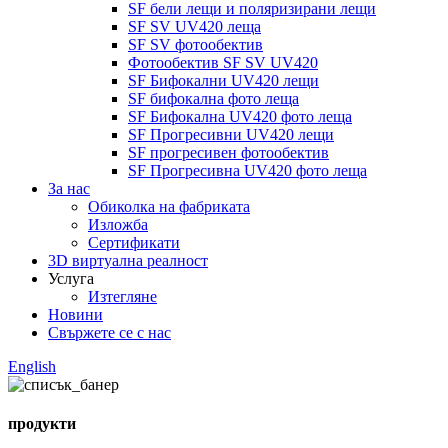
SF бели лещи и поляризирани лещи
SF SV UV420 леща
SF SV фотообектив
Фотообектив SF SV UV420
SF Бифокални UV420 лещи
SF бифокална фото леща
SF Бифокална UV420 фото леща
SF Прогресивни UV420 лещи
SF прогресивен фотообектив
SF Прогресивна UV420 фото леща
За нас
Обиколка на фабриката
Изложба
Сертификати
3D виртуална реалност
Услуга
Изтегляне
Новини
Свържете се с нас
English
продукти