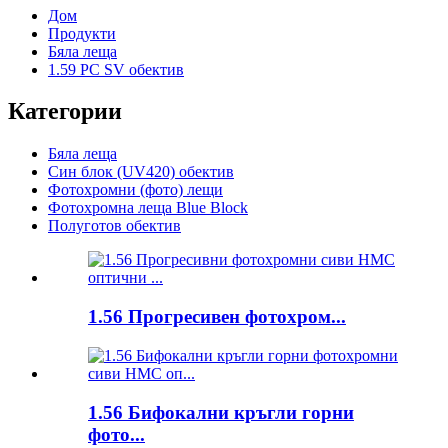
Дом
Продукти
Бяла леща
1.59 PC SV обектив
Категории
Бяла леща
Син блок (UV420) обектив
Фотохромни (фото) лещи
Фотохромна леща Blue Block
Полуготов обектив
1.56 Прогресивен фотохром...
1.56 Бифокални кръгли горни
фото...