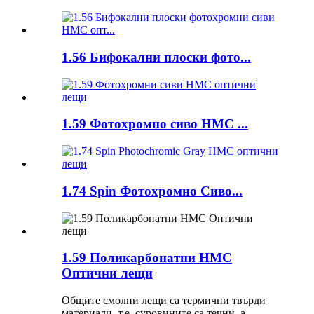
1.56 Бифокални плоски фото...
1.59 Фотохромно сиво HMC ...
1.74 Spin Фотохромно Сиво...
1.59 Поликарбонатни HMC
Оптични лещи
Общите смолни лещи са термични твърди
материали, т.е. суровините са течни, а