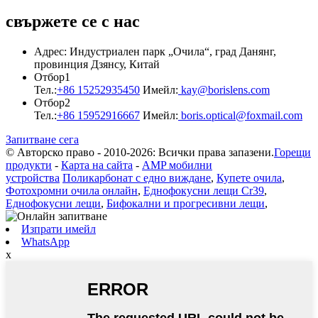
свържете се с нас
Адрес: Индустриален парк „Очила“, град Данянг,
провинция Дзянсу, Китай
Отбор1
Тел.:
+86 15252935450
Имейл:
kay@borislens.com
Отбор2
Тел.:
+86 15952916667
Имейл:
boris.optical@foxmail.com
Запитване сега
© Авторско право - 2010-2026: Всички права запазени.
Горещи
продукти
-
Карта на сайта
-
AMP мобилни
устройства
Поликарбонат с едно виждане
,
Купете очила
,
Фотохромни очила онлайн
,
Еднофокусни лещи Cr39
,
Еднофокусни лещи
,
Бифокални и прогресивни лещи
,
Изпрати имейл
WhatsApp
x