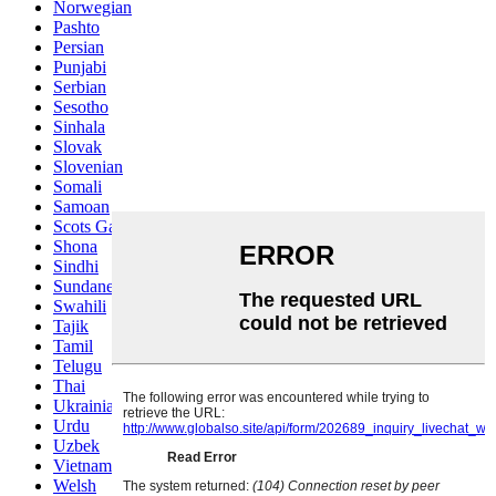
Norwegian
Pashto
Persian
Punjabi
Serbian
Sesotho
Sinhala
Slovak
Slovenian
Somali
Samoan
Scots Gaelic
Shona
Sindhi
Sundanese
Swahili
Tajik
Tamil
Telugu
Thai
Ukrainian
Urdu
Uzbek
Vietnamese
Welsh