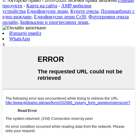
© Авторско право - 2010-2026: Всички права запазени.
Горещи
продукти
-
Карта на сайта
-
AMP мобилни
устройства
Еднофокусни лещи
,
Купете очила
,
Поликарбонат с
едно виждане
,
Еднофокусни лещи Cr39
,
Фотохромни очила
онлайн
,
Бифокални и прогресивни лещи
,
Изпрати имейл
WhatsApp
x