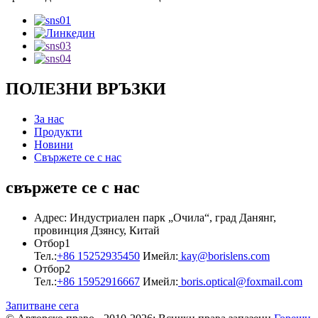
ПОЛЕЗНИ ВРЪЗКИ
За нас
Продукти
Новини
Свържете се с нас
свържете се с нас
Адрес: Индустриален парк „Очила“, град Данянг,
провинция Дзянсу, Китай
Отбор1
Тел.:
+86 15252935450
Имейл:
kay@borislens.com
Отбор2
Тел.:
+86 15952916667
Имейл:
boris.optical@foxmail.com
Запитване сега