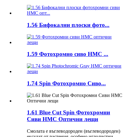
1.56 Бифокални плоски фото...
1.59 Фотохромно сиво HMC ...
1.74 Spin Фотохромно Сиво...
1.61 Blue Cut Spin Фотохромни
Сиви HMC Оптични лещи
Смолата е въглеводороден (въглеводороден)
ексудат от растения, особено иглолистни