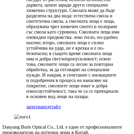
дървета, ценен заради други специални
химични структури. Смолата може да бъде
разделена на два вида: естествена смола и
синтетична смола, а смолната леща е леща,
образувана чрез химичен синтез и полиране
със смола като суровина. Смолната леща има
очевидни предимства: леко тегло, по-удобно
носене; второ, смолната леща е силно
устойчива на удар, не е крехка и е по-
безопасна; в същото време смолната леща
има и добра светлопропускливост; освен
това, смолните лещи са лесни за повторна
обработка, за да отговарят на специални
нужди. И накрая, в съчетание с иновациите
и подобрения в процеса на нанасяне на
покритие, смолните лещи имат и добра
износоустойчивост, така че са се превърнали
в основен вид лещи на пазара.
запитване
детайл
Danyang Boris Optical Co., Ltd. е един от професионалните
производители на оптични лещи в Китай.