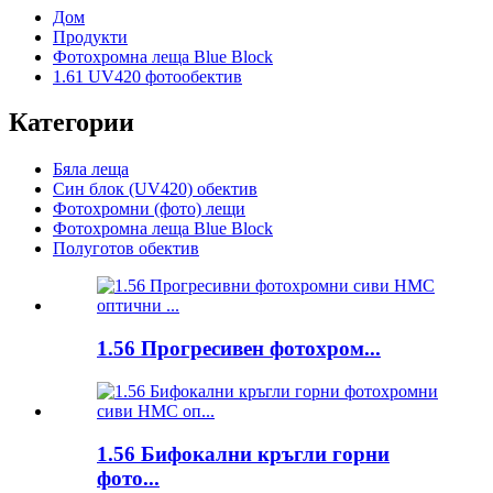
Дом
Продукти
Фотохромна леща Blue Block
1.61 UV420 фотообектив
Категории
Бяла леща
Син блок (UV420) обектив
Фотохромни (фото) лещи
Фотохромна леща Blue Block
Полуготов обектив
1.56 Прогресивен фотохром...
1.56 Бифокални кръгли горни
фото...