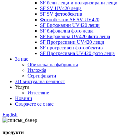
SF бели лещи и поляризирани лещи
SF SV UV420 леща
SF SV фотообектив
Фотообектив SF SV UV420
SF Бифокални UV420 лещи
SF бифокална фото леща
SF Бифокална UV420 фото леща
SF Прогресивни UV420 лещи
SF прогресивен фотообектив
SF Прогресивна UV420 фото леща
За нас
Обиколка на фабриката
Изложба
Сертификати
3D виртуална реалност
Услуга
Изтегляне
Новини
Свържете се с нас
English
продукти