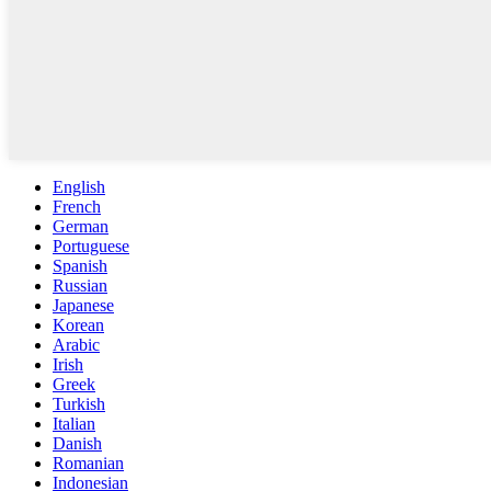
English
French
German
Portuguese
Spanish
Russian
Japanese
Korean
Arabic
Irish
Greek
Turkish
Italian
Danish
Romanian
Indonesian