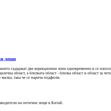
ни лещи
оито съдържат две корекционни зони едновременно и се използв
алечна област, а близката област - близка област и област за чет
 малка, така че се нарича подфилм.
оизводители на оптични лещи в Китай.