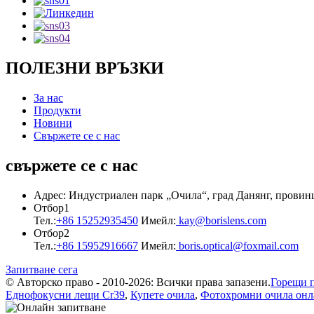
ПОЛЕЗНИ ВРЪЗКИ
За нас
Продукти
Новини
Свържете се с нас
свържете се с нас
Адрес: Индустриален парк „Очила“, град Данянг, провин
Отбор1
Тел.:
+86 15252935450
Имейл:
kay@borislens.com
Отбор2
Тел.:
+86 15952916667
Имейл:
boris.optical@foxmail.com
Запитване сега
© Авторско право - 2010-2026: Всички права запазени.
Горещи 
Еднофокусни лещи Cr39
,
Купете очила
,
Фотохромни очила онл