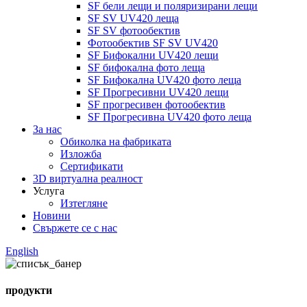
SF бели лещи и поляризирани лещи
SF SV UV420 леща
SF SV фотообектив
Фотообектив SF SV UV420
SF Бифокални UV420 лещи
SF бифокална фото леща
SF Бифокална UV420 фото леща
SF Прогресивни UV420 лещи
SF прогресивен фотообектив
SF Прогресивна UV420 фото леща
За нас
Обиколка на фабриката
Изложба
Сертификати
3D виртуална реалност
Услуга
Изтегляне
Новини
Свържете се с нас
English
продукти