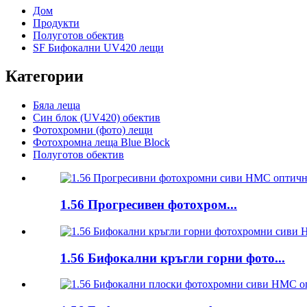
Дом
Продукти
Полуготов обектив
SF Бифокални UV420 лещи
Категории
Бяла леща
Син блок (UV420) обектив
Фотохромни (фото) лещи
Фотохромна леща Blue Block
Полуготов обектив
1.56 Прогресивен фотохром...
1.56 Бифокални кръгли горни фото...