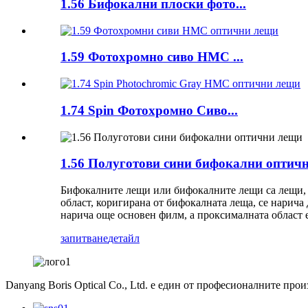
1.56 Бифокални плоски фото...
1.59 Фотохромно сиво HMC ...
1.74 Spin Фотохромно Сиво...
1.56 Полуготови сини бифокални оптич
Бифокалните лещи или бифокалните лещи са лещи, к
област, коригирана от бифокалната леща, се нарича д
нарича още основен филм, а проксималната област е
запитване
детайл
Danyang Boris Optical Co., Ltd. е един от професионалните пр