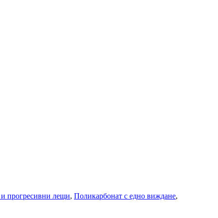
 и прогресивни лещи
,
Поликарбонат с едно виждане
,