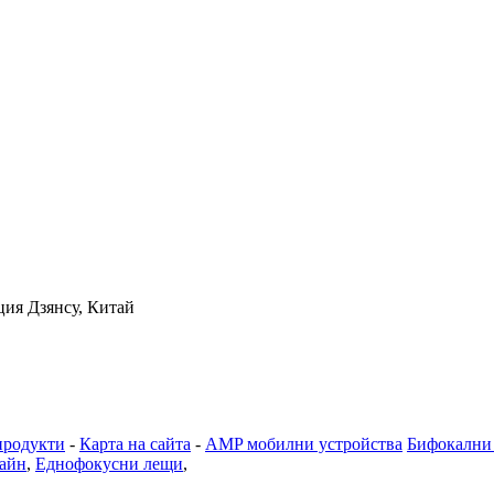
ция Дзянсу, Китай
продукти
-
Карта на сайта
-
AMP мобилни устройства
Бифокални
айн
,
Еднофокусни лещи
,