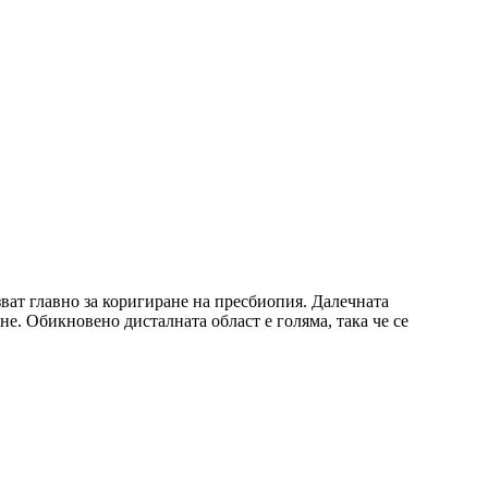
ат главно за коригиране на пресбиопия. Далечната
ене. Обикновено дисталната област е голяма, така че се