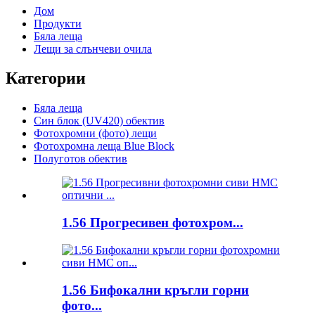
Дом
Продукти
Бяла леща
Лещи за слънчеви очила
Категории
Бяла леща
Син блок (UV420) обектив
Фотохромни (фото) лещи
Фотохромна леща Blue Block
Полуготов обектив
1.56 Прогресивен фотохром...
1.56 Бифокални кръгли горни
фото...