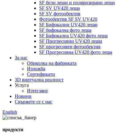
SF бели лещи и поляризирани лещи
SF SV UV420 леща
SF SV фотообектив
Фотообектив SF SV UV420
SF Бифокални UV420 лещи
SF бифокална фото леща
SF Бифокална UV420 фото леща
SF Прогресивни UV420 лещи
SF прогресивен фотообектив
SF Прогресивна UV420 фото леща
За нас
Обиколка на фабриката
Изложба
Сертификати
3D виртуална реалност
Услуга
Изтегляне
Новини
Свържете се с нас
English
продукти