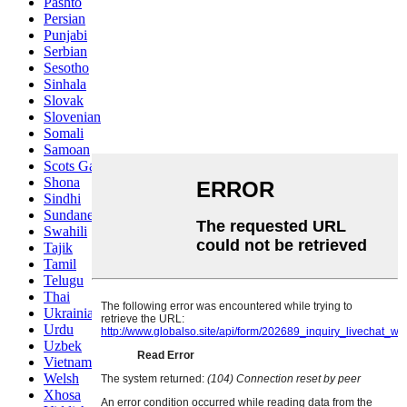
Pashto
Persian
Punjabi
Serbian
Sesotho
Sinhala
Slovak
Slovenian
Somali
Samoan
Scots Gaelic
Shona
Sindhi
Sundanese
Swahili
Tajik
Tamil
Telugu
Thai
Ukrainian
Urdu
Uzbek
Vietnamese
Welsh
Xhosa