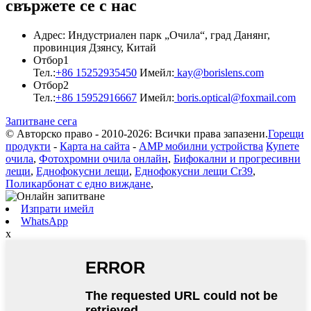
свържете се с нас
Адрес: Индустриален парк „Очила“, град Данянг,
провинция Дзянсу, Китай
Отбор1
Тел.:
+86 15252935450
Имейл:
kay@borislens.com
Отбор2
Тел.:
+86 15952916667
Имейл:
boris.optical@foxmail.com
Запитване сега
© Авторско право - 2010-2026: Всички права запазени.
Горещи
продукти
-
Карта на сайта
-
AMP мобилни устройства
Купете
очила
,
Фотохромни очила онлайн
,
Бифокални и прогресивни
лещи
,
Еднофокусни лещи
,
Еднофокусни лещи Cr39
,
Поликарбонат с едно виждане
,
Изпрати имейл
WhatsApp
x